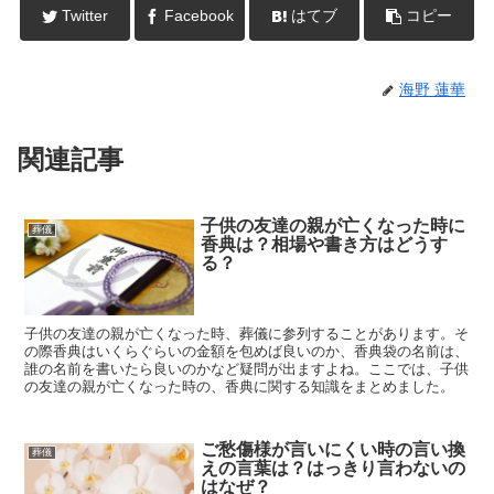
Twitter
Facebook
はてブ
コピー
海野 蓮華
関連記事
子供の友達の親が亡くなった時に
葬儀
香典は？相場や書き方はどうす
る？
子供の友達の親が亡くなった時、葬儀に参列することがあります。そ
の際香典はいくらぐらいの金額を包めば良いのか、香典袋の名前は、
誰の名前を書いたら良いのかなど疑問が出ますよね。ここでは、子供
の友達の親が亡くなった時の、香典に関する知識をまとめました。
ご愁傷様が言いにくい時の言い換
葬儀
えの言葉は？はっきり言わないの
はなぜ？