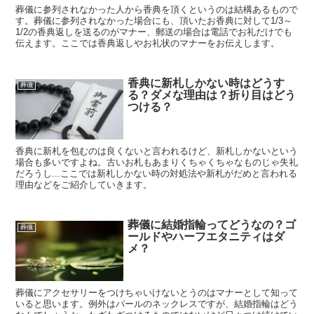
葬儀に参列されなかった人から香典を頂くというのは結構あるもので
す。葬儀に参列されなかった場合にも、頂いたお香典に対して1/3～
1/2の香典返しを送るのがマナー、郵送の場合は電話でお礼だけでも
伝えます。ここでは香典返しやお礼状のマナーをお伝えします。
香典に新札しかない時はどうす
葬儀
る？ダメな理由は？折り目はどう
つける？
香典に新札を包むのは良くないと言われるけど、新札しかないという
場合も多いですよね。古いお札もあまりくちゃくちゃなものじゃ失礼
だろうし...ここでは新札しかない時の対処法や新札がだめと言われる
理由などをご紹介していきます。
葬儀に結婚指輪ってどうなの？ゴ
葬儀
ールドやハーフエタニティはダ
メ？
葬儀にアクセサリーをつけちゃいけないとうのはマナーとして知って
いると思います。例外はパールのネックレスですが、結婚指輪はどう