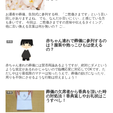
お通夜や葬儀、告別式に参列する時、「ご愁傷さまです」という言い
回しがありますよね。 でも、なんだか言いにくい…と感じている方
も多いです。 今回は、ご愁傷さまですの意味や伝えるタイミング、
他に言い換える言葉は何か無いの？ ご...
赤ちゃん連れで葬儀に参列するの
葬儀
は？服装や抱っこひもは使える
の？
赤ちゃん連れの葬儀には賛否両論あるようですが、絶対にダメという
ような規定があるわかじゃないので臨機応変に対応してOKです。た
だしやはり最低限のマナーは知ったうえで、葬儀の妨げになったり、
周りを不快にさせるような行動は控えましょう！
葬儀の欠席者から香典を頂いた時
葬儀
の対処法！香典返しやお礼状はこ
うすべし！