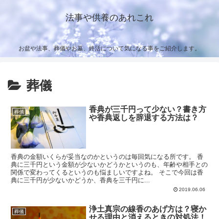
法事や供養のあれこれ
お盆や法事、葬儀やお墓、終活について気になる事をご紹介します。
葬儀
香典が三千円って少ない？書き方
葬儀
や香典返しを辞退する方法は？
香典の金額いくらが妥当なのかというのは毎回気になる所です。 香
典に三千円という金額が少ないかどうかというのも、年齢や相手との
関係で変わってくるというのも悩ましいですよね。 そこで今回は香
典に三千円が少ないかどうか、香典を三千円に...
2019.06.06
浄土真宗の線香のあげ方は？寝か
葬儀
せる理由と消えるときの対処法！