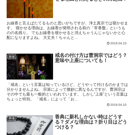
お線香と言えばたてるものと思いがちですが、浄土真宗では寝かせま
す。 寝かせる理由は、お線香が発明される前の「常香盤」というも
のの名残り。 でもお線香を寝かせると消えちゃうんじゃないかと心
配になりますよね。 大丈夫！ちゃんと...
2019.04.23
戒名の付け方は曹洞宗ではどう？
葬儀
意味や上座についても！
「戒名」という言葉は知っているけど、どうやって付けるのかまでは
分かりませんよね。 宗派によって微妙に異なるんですが、曹洞宗は
その中でも最も一般的といわれています。 しかし“上座”という言葉は
ちょっと特別。 「戒名」によって「お...
2019.04.10
香典に新札しかない時はどうす
葬儀
る？ダメな理由は？折り目はどう
つける？