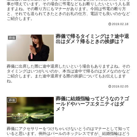
事が増えています。その場合に弔電などもお断りしたいという人も居
ますよね。その断り方にもマナーがあります。今回は弔電の断り方
と、それでも送られてきたときのお礼の仕方、電話でも良いのかなど
ご紹介します。
2019.02.18
葬儀で帰るタイミングは？途中退
葬儀
出はダメ？帰るときの挨拶は？
葬儀に出席した際に途中退席したいという場合もありますよね。その
タイミングはいつがいいのか、本当は途中で帰るのはダメなのかなど
ご紹介します。また途中退席する際の挨拶についてもお伝えします
ね。
2019.02.05
葬儀に結婚指輪ってどうなの？ゴ
葬儀
ールドやハーフエタニティはダ
メ？
葬儀にアクセサリーをつけちゃいけないとうのはマナーとして知って
いると思います。例外はパールのネックレスですが、結婚指輪はどう