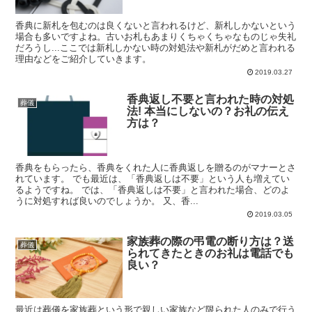
香典に新札を包むのは良くないと言われるけど、新札しかないという
場合も多いですよね。古いお札もあまりくちゃくちゃなものじゃ失礼
だろうし...ここでは新札しかない時の対処法や新札がだめと言われる
理由などをご紹介していきます。
2019.03.27
香典返し不要と言われた時の対処
葬儀
法! 本当にしないの？お礼の伝え
方は？
香典をもらったら、香典をくれた人に香典返しを贈るのがマナーとさ
れています。 でも最近は、「香典返しは不要」という人も増えてい
るようですね。 では、「香典返しは不要」と言われた場合、どのよ
うに対処すれば良いのでしょうか。 又、香...
2019.03.05
家族葬の際の弔電の断り方は？送
葬儀
られてきたときのお礼は電話でも
良い？
最近は葬儀を家族葬という形で親しい家族など限られた人のみで行う