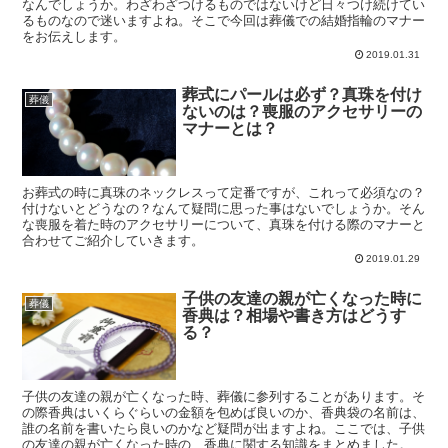
なんでしょうか。わざわざつけるものではないけど日々つけ続けてい
るものなので迷いますよね。そこで今回は葬儀での結婚指輪のマナー
をお伝えします。
2019.01.31
葬式にパールは必ず？真珠を付け
葬儀
ないのは？喪服のアクセサリーの
マナーとは？
お葬式の時に真珠のネックレスって定番ですが、これって必須なの？
付けないとどうなの？なんて疑問に思った事はないでしょうか。そん
な喪服を着た時のアクセサリーについて、真珠を付ける際のマナーと
合わせてご紹介していきます。
2019.01.29
子供の友達の親が亡くなった時に
葬儀
香典は？相場や書き方はどうす
る？
子供の友達の親が亡くなった時、葬儀に参列することがあります。そ
の際香典はいくらぐらいの金額を包めば良いのか、香典袋の名前は、
誰の名前を書いたら良いのかなど疑問が出ますよね。ここでは、子供
の友達の親が亡くなった時の、香典に関する知識をまとめました。