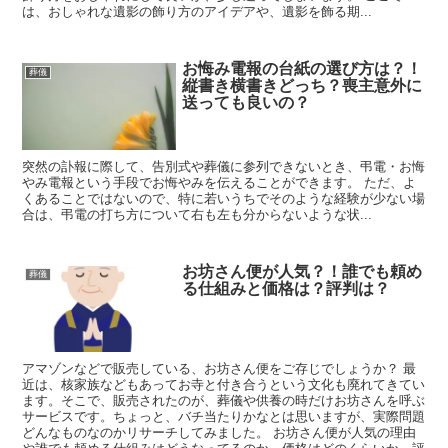
は、おしゃれな遺影の飾り方のアイデアや、遺影を飾る期...
お悔み電報の台紙の選び方は？！
葬儀
縦書き横書きどっち？喪主意外に
送っても良いの？
突然の訃報に際して、告別式や葬儀に参列できないとき、弔電・お悔
やみ電報という手段でお悔やみを伝えることができます。 ただ、よ
くあることではないので、特に若いうちでそのような経験が少ない場
合は、弔電の打ち方について右も左も分からないような状...
お坊さん便が人気？！誰でも頼め
葬儀
る仕組みと価格は？評判は？
アマゾンなどで販売している、お坊さん便をご存じでしょうか？ 最
近は、核家族などもあってお寺と付き合うという文化も廃れてきてい
ます。そこで、販売されたのが、葬儀や供養の時だけお坊さんを呼ぶ
サービスです。ちょっと、バチ当たりかなとは思いますが、実際問題
どんなものなのかリサーチしてみました。 お坊さん便が人気の理由