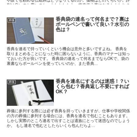
や誰でも頼める仕組みはどうなってるのか。価格はどのくらいか。評
判は良いのか悪いのか。もしかしたら、将来使う事になるかもしれま
せん。知っておいて損はないはずです。
香典袋の連名って何名まで？裏は
葬儀
ボールペンで書いて良い？水引の
色は？
香典を連名で持っていくという機会は意外と多いですよね。 香典を
取りまとめることになった時に困らないように、香典のマナーは知っ
ておいた方が良いです。 香典袋の連名って何名までならOKで、袋の
裏書ならボールペンを使っていいのか、また香典...
香典を連名にするのは迷惑！？い
葬儀
くら包む？香典返し不要にすれば
OK？
葬儀に参列する際には必ず香典を持っていきますが、仕事や学校関係
の方の葬儀に参列する場合には、香典を連名で包むこともあります。
しかし実際のところ連名で出すことは遺族にとって迷惑なのでしょう
か。 もし連名で包むとしたらいくら包んだらよ...