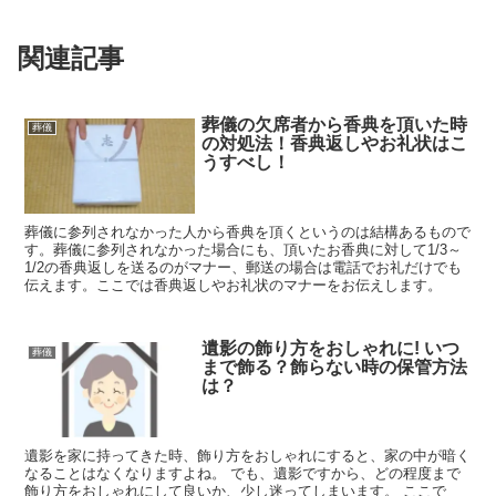
関連記事
葬儀の欠席者から香典を頂いた時
葬儀
の対処法！香典返しやお礼状はこ
うすべし！
葬儀に参列されなかった人から香典を頂くというのは結構あるもので
す。葬儀に参列されなかった場合にも、頂いたお香典に対して1/3～
1/2の香典返しを送るのがマナー、郵送の場合は電話でお礼だけでも
伝えます。ここでは香典返しやお礼状のマナーをお伝えします。
遺影の飾り方をおしゃれに! いつ
葬儀
まで飾る？飾らない時の保管方法
は？
遺影を家に持ってきた時、飾り方をおしゃれにすると、家の中が暗く
なることはなくなりますよね。 でも、遺影ですから、どの程度まで
飾り方をおしゃれにして良いか、少し迷ってしまいます。 ここで