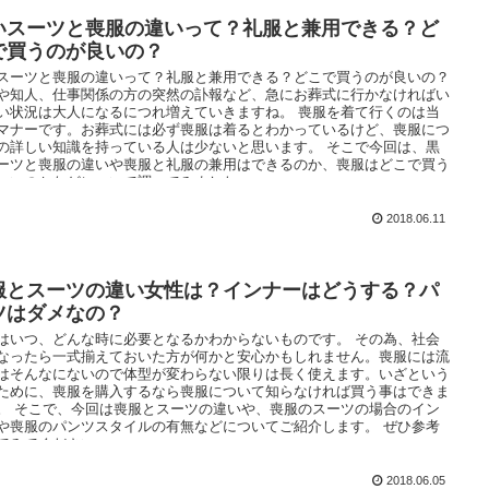
いスーツと喪服の違いって？礼服と兼用できる？ど
で買うのが良いの？
スーツと喪服の違いって？礼服と兼用できる？どこで買うのが良いの？
や知人、仕事関係の方の突然の訃報など、急にお葬式に行かなければい
い状況は大人になるにつれ増えていきますね。 喪服を着て行くのは当
マナーです。お葬式には必ず喪服は着るとわかっているけど、喪服につ
の詳しい知識を持っている人は少ないと思います。 そこで今回は、黒
ーツと喪服の違いや喪服と礼服の兼用はできるのか、喪服はどこで買う
いいのかなどについて調べてみました。
2018.06.11
服とスーツの違い女性は？インナーはどうする？パ
ツはダメなの？
はいつ、どんな時に必要となるかわからないものです。 その為、社会
なったら一式揃えておいた方が何かと安心かもしれません。喪服には流
はそんなにないので体型が変わらない限りは長く使えます。いざという
ために、喪服を購入するなら喪服について知らなければ買う事はできま
。 そこで、今回は喪服とスーツの違いや、喪服のスーツの場合のイン
や喪服のパンツスタイルの有無などについてご紹介します。 ぜひ参考
てみてください。
2018.06.05