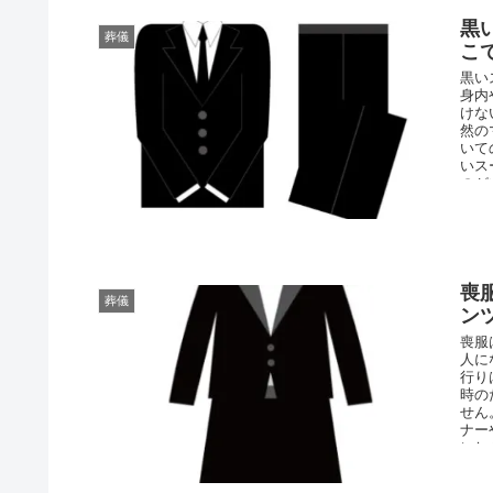
黒
葬儀
こ
黒い
身内
けな
然の
いて
いス
のが
喪
葬儀
ン
喪服
人に
行り
時の
せん
ナー
にし