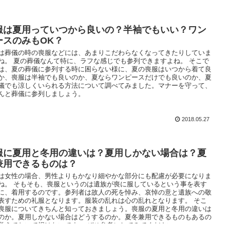
服は夏用っていつから良いの？半袖でもいい？ワン
ースのみもOK？
は葬儀の時の喪服などには、あまりこだわらなくなってきたりしていま
ね。 夏の葬儀なんて特に、ラフな感じでも参列できますよね。 そこで
は、夏の葬儀に参列する時に困らない様に、夏の喪服はいつから着て良
か、喪服は半袖でも良いのか、夏ならワンピースだけでも良いのか、夏
儀でも涼しくいられる方法について調べてみました。マナーを守って、
んと葬儀に参列しましょう。
2018.05.27
服に夏用と冬用の違いは？夏用しかない場合は？夏
兼用できるものは？
は女性の場合、男性よりもかなり細やかな部分にも配慮が必要になりま
ね。 そもそも、喪服というのは遺族が喪に服しているという事を表す
に、着用するのです。参列者は故人の死を悼み、哀悼の意と遺族への敬
表すための礼服となります。服装の乱れは心の乱れとなります。 そこ
喪服についてきちんと知っておきましょう。喪服の夏用と冬用の違いは
のか。夏用しかない場合はどうするのか。夏冬兼用できるものもあるの
覚えておいて損はないです。 ぜひ参考にしてみてください。