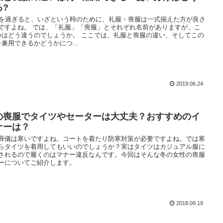
る?
歳を過ぎると、いざという時のために、礼服・喪服は一式揃えた方が良さ
ですよね。 では、「礼服」「喪服」とそれぞれ名前がありますが、こ
つはどう違うのでしょうか。 ここでは、礼服と喪服の違い、そしてこの
を兼用できるかどうかにつ...
2019.06.24
の喪服でタイツやセーターは大丈夫？おすすめのイ
ナーは？
葬儀は寒いですよね。コートを着たり防寒対策が必要ですよね。では寒
らタイツを着用してもいいのでしょうか？実はタイツはカジュアル服に
されるので履くのはマナー違反なんです。今回はそんな冬の女性の喪服
ーについてご紹介します。
2018.09.19