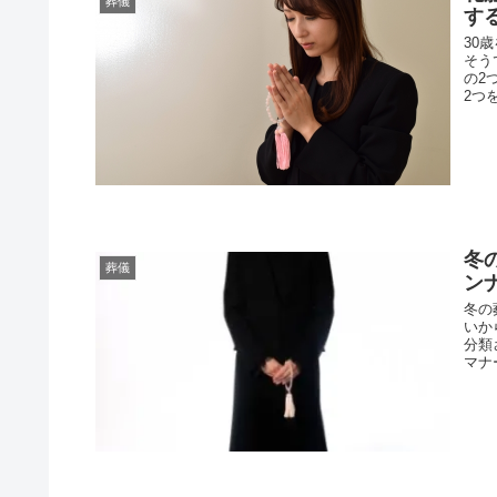
葬儀
す
30
そう
の2
2つ
冬
葬儀
ン
冬の
いか
分類
マナ