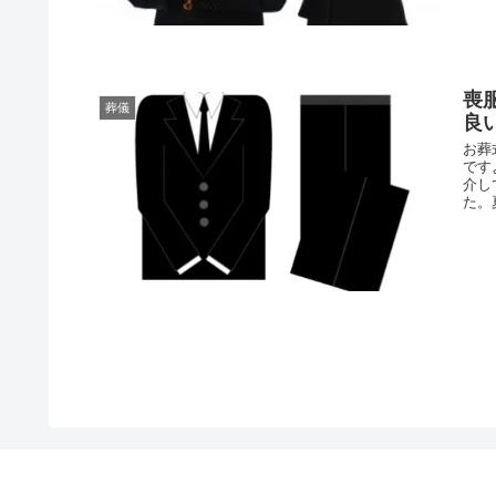
喪
葬儀
良
お葬
です
介し
た。