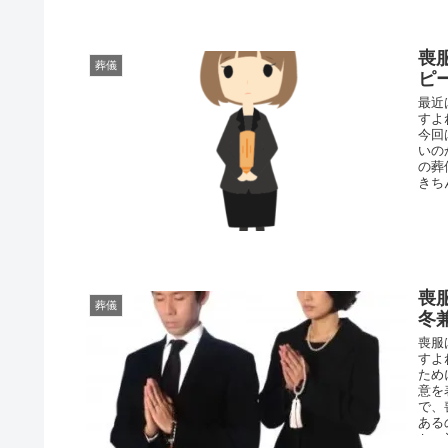
喪
葬儀
ピ
最近
すよ
今回
いの
の葬
きち
喪
葬儀
冬
喪服
すよ
ため
意を
で、
ある
か。