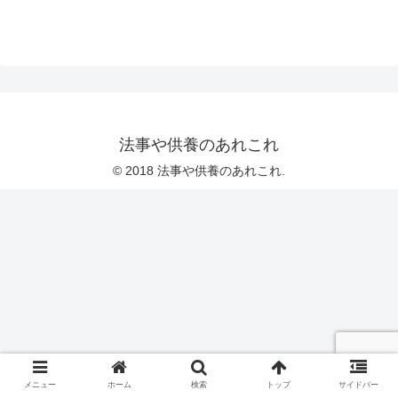
花や香典、喪主の挨拶はどうしたら良いのについてお伝えしていきま
す。 是非参考にしてみてください。
法事や供養のあれこれ
© 2018 法事や供養のあれこれ.
メニュー
ホーム
検索
トップ
サイドバー