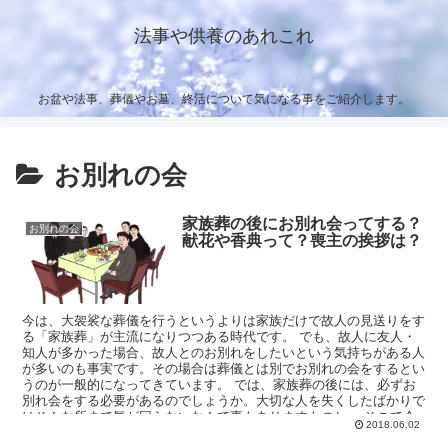
法事や供養のあれこれ
お盆や法事、葬儀やお墓、終活について気になる事をご紹介します。
お別れの会
家族葬の後にお別れ会ってする？
お別れの会
献花や香典って？喪主の挨拶は？
今は、大袈裟な葬儀を行うというよりは家族だけで故人の見送りをす
る「家族葬」が主流になりつつある時代です。 でも、故人に友人・
知人が多かった場合、故人とのお別れをしたいという気持ちがある人
が多いのも事実です。その場合は葬儀とは別でお別れの会をするとい
うのが一般的になってきています。 では、家族葬の後には、必ずお
別れ会をする必要があるのでしょうか。大切な人を失くしたばかりで
はそんな所まで気が回らないなんて事もありますものね。 そこで今
2018.06.02
回は家族葬の跡にお別れ会って必要なのか、お別れ会をした場合、献